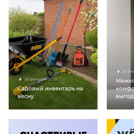
24 ян
28 февраля 2025
Межко
Садовый инвентарь на
комфо
весну
выгод