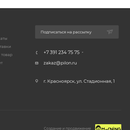
Подписаться на рассылку
латы
тавки
+7 391 234 75 75
 товар
zakaz@pilon.ru
ет
г. Красноярск, ул. Стадионная, 1
Создание и продвижение