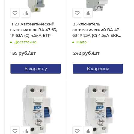
11129 Автоматический
Выключатель
выключатель ВА 47-63,
автоматический ВА 47-
1Р 63А (С) 4,5кА ЕТР
63 1P 25А (C) 4,5кА EKF
PROxima
Достаточно
Мало
135
руб.
/шт
242
руб.
/шт
В корзину
В корзину