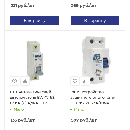
231
руб.
/шт
269
руб.
/шт
В корзину
В корзину
11111 Автоматический
18019 Устройство
выключатель ВА 47-63,
защитного отключения
1Р 6А (С) 4,5кА ЕТР
DLF362 2P 25А/10мА
(электронное) ЕТР
Мало
Мало
135
руб.
/шт
507
руб.
/шт