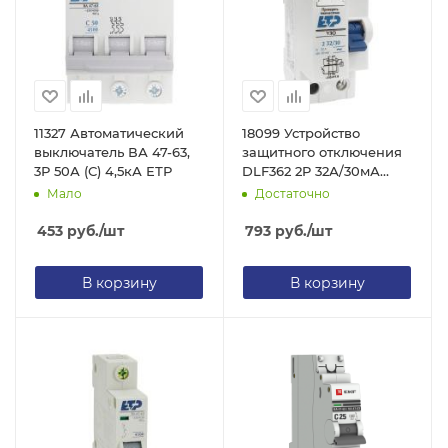
11327 Автоматический
18099 Устройство
выключатель ВА 47-63,
защитного отключения
3Р 50А (С) 4,5кА ЕТР
DLF362 2P 32А/30мА
(электромеханическое)
Мало
Достаточно
ЕТР
453
руб.
/шт
793
руб.
/шт
В корзину
В корзину