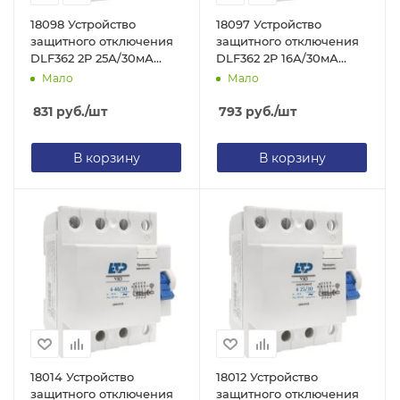
18098 Устройство
18097 Устройство
защитного отключения
защитного отключения
DLF362 2P 25А/30мА
DLF362 2P 16А/30мА
(электромеханическое)
(электромеханическое)
Мало
Мало
ЕТР
ЕТР
831
руб.
/шт
793
руб.
/шт
В корзину
В корзину
18014 Устройство
18012 Устройство
защитного отключения
защитного отключения