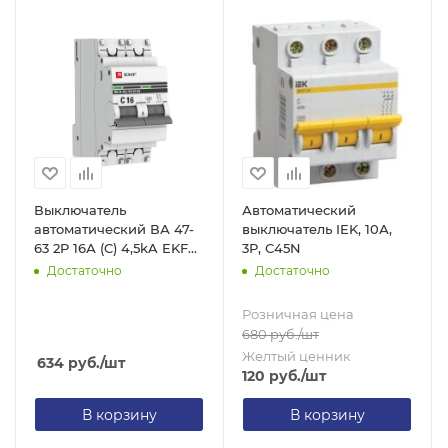
Выключатель
Автоматический
автоматический ВА 47-
выключатель IEK, 10А,
63 2P 16А (C) 4,5kA EKF
3Р, С45N
PROxima
Достаточно
Достаточно
Розничная цена
680
руб.
/шт
Желтый ценник
634
руб.
/шт
120
руб.
/шт
В корзину
В корзину