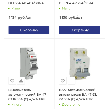
DLF364 4P 40А/30мА
DLF364 4P 25А/30мА
(электромеханическое)
(электромеханическое)
Мало
Мало
ЕТР
ЕТР
1 134
руб.
/шт
1 130
руб.
/шт
В корзину
В корзину
Выключатель
11227 Автоматический
автоматический ВА 47-
выключатель ВА 47-63,
63 1P 16А (C) 4,5кА EKF
2Р 50А (С) 4,5кА ЕТР
PROxima
Много
Достаточно