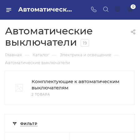
0
Автоматические выключатели в ПИЛОН — купить стройматериалы в интернет-магазине ПИЛОН с доставкой оптом и в розницу
Автоматические
выключатели
19
—
—
—
Главная
Каталог
Электрика и освещение
Автоматические выключатели
Комплектующие к автоматическим
выключателям
2 ТОВАРА
ФИЛЬТР