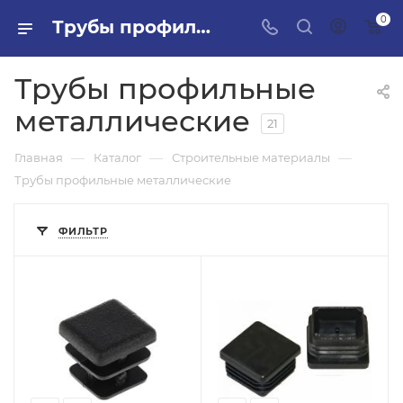
0
Трубы профильные металлические в ПИЛОН — купить стройматериалы в интернет-магазине ПИЛОН с доставкой оптом и в розницу
Трубы профильные
металлические
21
—
—
—
Главная
Каталог
Строительные материалы
Трубы профильные металлические
ФИЛЬТР