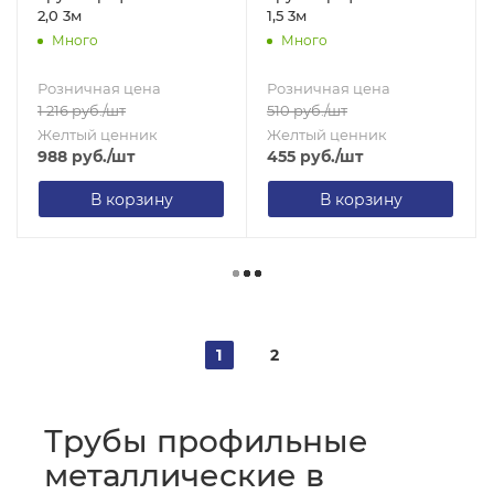
2,0 3м
1,5 3м
Много
Много
Розничная цена
Розничная цена
1 216
руб.
/шт
510
руб.
/шт
Желтый ценник
Желтый ценник
988
руб.
/шт
455
руб.
/шт
В корзину
В корзину
1
2
Трубы профильные
металлические в