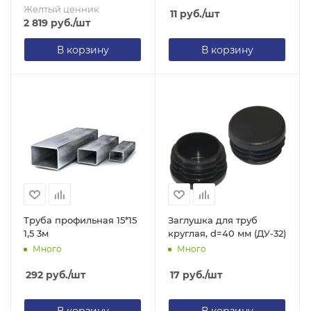
Желтый ценник
11
руб.
/шт
2 819
руб.
/шт
В корзину
В корзину
Труба профильная 15*15
Заглушка для труб
1,5 3м
круглая, d=40 мм (ДУ-32)
Много
Много
292
руб.
/шт
17
руб.
/шт