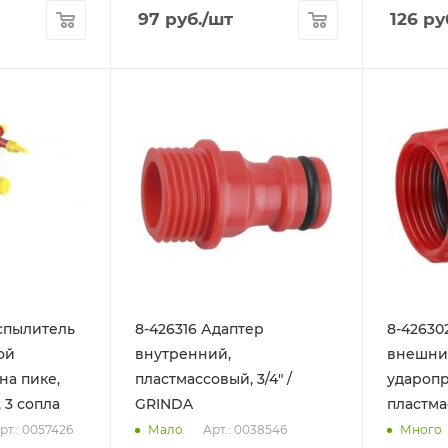
97
руб.
/шт
126
ру
аспылитель
8-426316 Адаптер
8-42630
внутренний,
внешний
на пике,
пластмассовый, 3/4" /
удароп
 3 сопла
GRINDA
пластмас
рт.: 0057426
Арт.: 0038546
Мало
Много