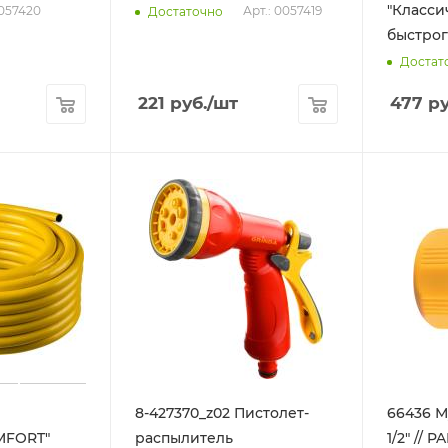
"Класси
0057420
Арт.: 0057419
Достаточно
быстрог
Достат
221
руб.
/шт
477
ру
8-427370_z02 Пистолет-
66436 М
MFORT"
распылитель
1/2" //