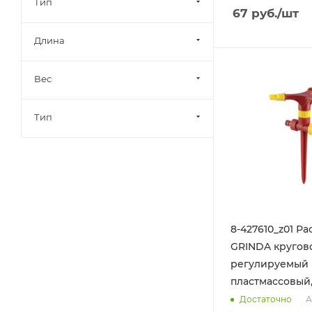
Тип
67
руб.
/шт
Длина
Вес
Тип
8-427610_z01 Р
GRINDA круговой
регулируемый 
пластмассовый,
А
Достаточно