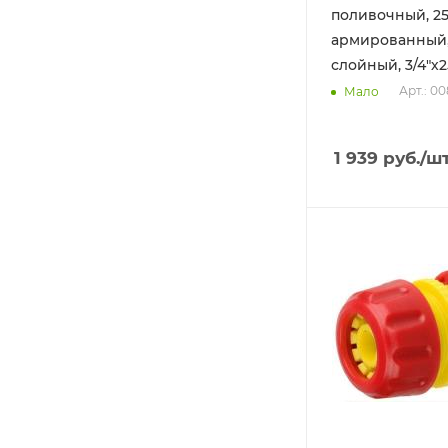
поливочный, 25 
армированный,
слойный, 3/4"х2
Арт.: 0
Мало
1 939
руб.
/ш