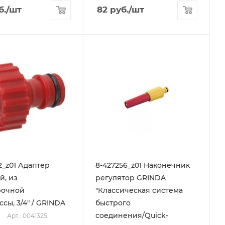
б.
/шт
82
руб.
/шт
2_z01 Адаптер
8-427256_z01 Наконечник
, из
регулятор GRINDA
рочной
"Классическая система
сы, 3/4" / GRINDA
быстрого
соединения/Quick-
Арт.: 0041325