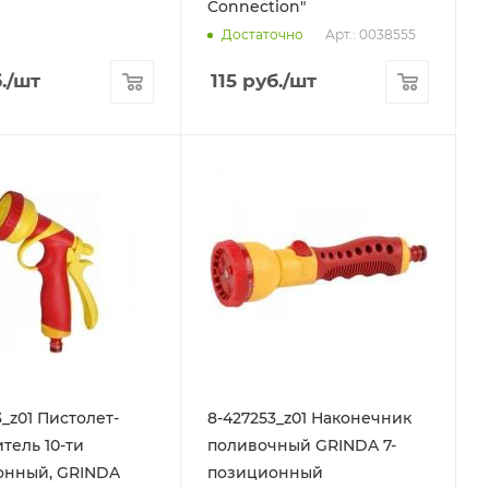
Connection"
Арт.: 0038555
Достаточно
.
/шт
115
руб.
/шт
3_z01 Пистолет-
8-427253_z01 Наконечник
тель 10-ти
поливочный GRINDA 7-
онный, GRINDA
позиционный