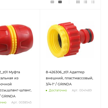
2_z01 Муфта
8-426306_z01 Адаптер
альная из
внешний, пластмассовый,
рочной
3/4-1" / GRINDA
ссы,шланг-шланг,
Арт.: 0041489
Достаточно
" / GRINDA
Арт.: 0038545
очно