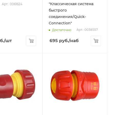
"Классическая система
Арт.: 0061624
быстрого
соединения/Quick-
Connection"
Арт.: 0038557
Достаточно
б.
/шт
695
руб.
/наб