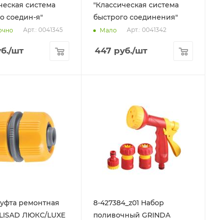
ческая система
"Классическая система
о соедин-я"
быстрого соединения"
Арт.: 0041345
Арт.: 0041342
очно
Мало
б.
/шт
447
руб.
/шт
уфта ремонтная
8-427384_z01 Набор
 PALISAD ЛЮКС/LUXE
поливочный GRINDA