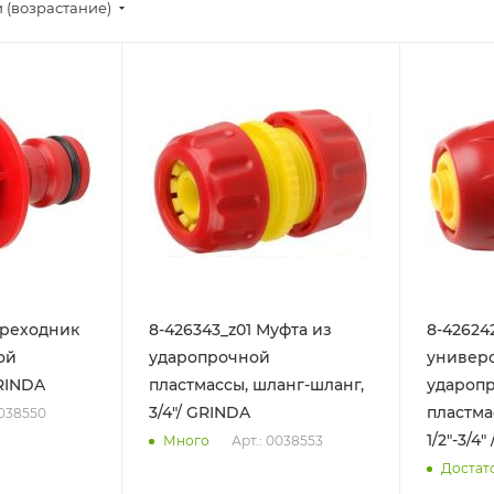
 (возрастание)
ереходник
8-426343_z01 Муфта из
8-42624
ой
ударопрочной
универс
RINDA
пластмассы, шланг-шланг,
удароп
3/4"/ GRINDA
пластма
0038550
1/2"-3/4
Арт.: 0038553
Много
Достат