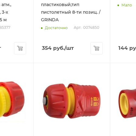
атм.,
пластиковый,тип
Мало
 3-х
пистолетный 8-ти позиц. /
5 м
GRINDA
085377
Арт.: 0074850
Достаточно
т
354
руб.
/шт
144
ру