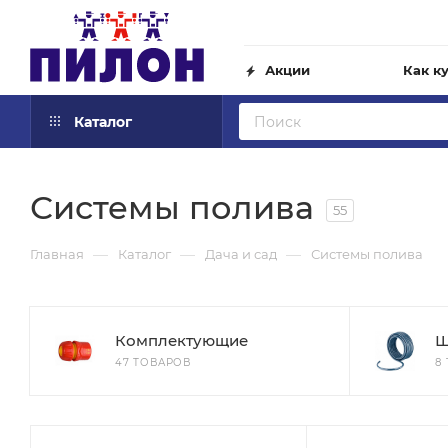
Акции
Как к
Каталог
Системы полива
55
—
—
—
Главная
Каталог
Дача и сад
Системы полива
Комплектующие
Ш
47 ТОВАРОВ
8