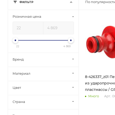
По популярности
ФИЛЬТР
Розничная цена
22
4 869
Бренд
Материал
8-426337_z01 П
из ударопрочн
Цвет
пластмассы / G
Арт.: 
Много
Страна