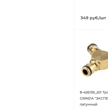
349
руб.
/шт
8-426139_z01 Т
GRINDA "ЭКСПЕ
латунный