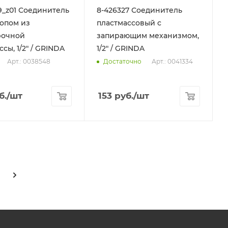
9_z01 Соединитель
8-426327 Соединитель
топом из
пластмассовый с
рочной
запирающим механизмом,
сы, 1/2" / GRINDA
1/2" / GRINDA
Арт.: 0038548
Арт.: 0041334
Достаточно
б.
/шт
153
руб.
/шт