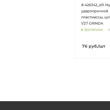
8-426342_z01 М
ударопрочной
пластмассы, шл
1/2"/ GRINDA
А
Достаточно
76
руб.
/шт