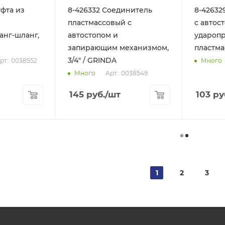
уфта из
8-426332 Соединитель
8-42632
пластмассовый с
с автос
анг-шланг,
автостопом и
удароп
запирающим механизмом,
пластмас
3/4" / GRINDA
рт.: 0038552
Много
Арт.: 0038549
Много
145
руб.
/шт
103
ру
1
2
3