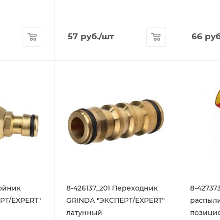
57
руб.
/шт
66
руб
ройник
8-426137_z01 Переходник
8-42737
РТ/EXPERT"
GRINDA "ЭКСПЕРТ/EXPERT"
распыли
латунный
позици