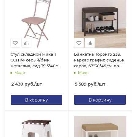
Стул складной Ника 1
Банкетка Торонто 23S,
ССН1/4 серый/беж
каркас графит, сиденье
металлик, сид.39,5*40см,
серое, 67*30*49см, до
сталь/экокожа, h=48см
120кг БТ23СГрС ЗМИ
Мало
Мало
до 100кг, Nika
2 439
руб.
/шт
5 589
руб.
/шт
В корзину
В корзину