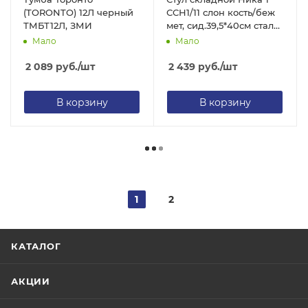
(TORONTO) 12Л черный
ССН1/11 слон кость/беж
ТМБТ12Л, ЗМИ
мет, сид.39,5*40см сталь/
экокожа, h=48см до
Мало
Мало
100кг, Nika
2 089
руб.
/шт
2 439
руб.
/шт
В корзину
В корзину
1
2
КАТАЛОГ
АКЦИИ