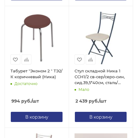
Табурет "Эконом 2 " ТЭ2/
Стул складной Ника 1
К коричневый (Ника)
ССН1/2 св-сер/серо-син,
сид.39,5*40см, сталь/
Достаточно
экокожа, h=48см до
Мало
100кг, Nika
994
руб.
/шт
2 439
руб.
/шт
В корзину
В корзину