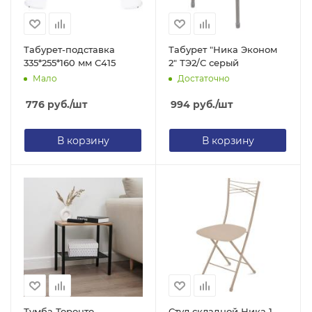
Табурет-подставка
Табурет "Ника Эконом
335*255*160 мм С415
2" ТЭ2/С серый
Мало
Достаточно
776
руб.
/шт
994
руб.
/шт
В корзину
В корзину
Тумба Торонто
Стул складной Ника 1