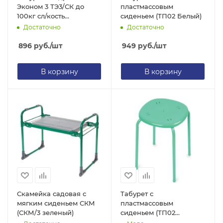
Эконом 3 ТЭ3/СК до
пластмассовым
100кг сл/кость
сиденьем (ТП02 Белый)
сид.=29*29см ДСП/
Достаточно
Достаточно
винилис
h=46,5см/d=20мм Nika
896
руб.
/шт
949
руб.
/шт
В корзину
В корзину
Скамейка садовая с
Табурет с
мягким сиденьем СКМ
пластмассовым
(СКМ/3 зеленый)
сиденьем (ТП02
Бирюза)