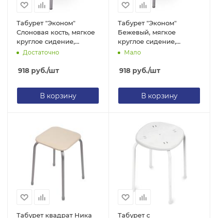
Табурет "Эконом"
Табурет "Эконом"
Слоновая кость, мягкое
Бежевый, мягкое
круглое сидение,
круглое сидение,
d=320мм, метал.каркас
d=320мм, метал.каркас
Достаточно
Мало
d=20мм, ТЭ02 (Ника)
d=20мм, ТЭ02 (Ника)
918
руб.
/шт
918
руб.
/шт
В корзину
В корзину
Табурет квадрат Ника
Табурет с