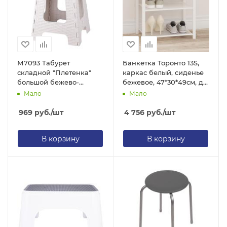
М7093 Табурет
Банкетка Торонто 13S,
складной "Плетенка"
каркас белый, сиденье
большой бежево-
бежевое, 47*30*49см, до
коричневый (5)
120кг БТ13СББ ЗМИ
Мало
Мало
969
руб.
/шт
4 756
руб.
/шт
В корзину
В корзину