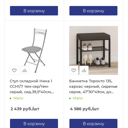
В корзину
В корзину
Стул складной Ника 1
Банкетка Торонто 13S,
ССН1/7 тем-сер/тем-
каркас черный, сиденье
серый, сид.39,5*40см,
серое, 47*30*49см, до
сталь/экокожа, h=48см
120кг БТ13СЧС ЗМИ
Мало
Мало
до 100кг, Nika
2 439
руб.
/шт
4 586
руб.
/шт
В корзину
В корзину