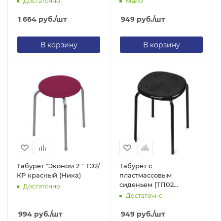
Достаточно
Мало
1 664
руб.
/шт
949
руб.
/шт
В корзину
В корзину
Табурет "Эконом 2 " ТЭ2/
Табурет с
КР красный (Ника)
пластмассовым
сиденьем (ТП02
Достаточно
Черный)
Достаточно
994
руб.
/шт
949
руб.
/шт