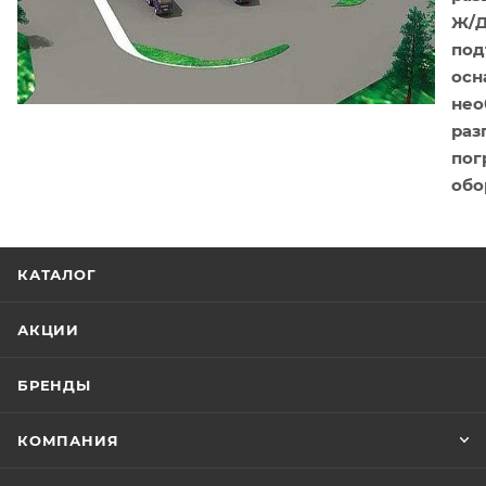
Ж/
под
ос
не
раз
пог
обо
КАТАЛОГ
АКЦИИ
БРЕНДЫ
КОМПАНИЯ