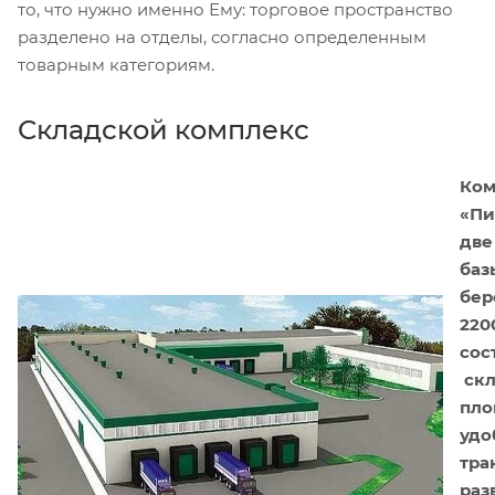
то, что нужно именно Ему: торговое пространство
разделено на отделы, согласно определенным
товарным категориям.
Складской комплекс
Ком
«Пи
две
баз
бер
220
сос
скл
пло
удо
тра
раз