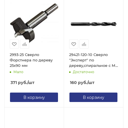
2993-25 Сверло
29421-120-10 Сверло
Форстнера по дереву
"Эксперт" по
25х90 мм
дереву,спиральное с М-
образ.заточкой,
Мало
Достаточно
парооксидированное,
10х120 мм
371
руб.
/шт
160
руб.
/шт
В корзину
В корзину