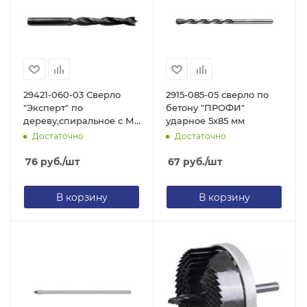
29421-060-03 Сверло
2915-085-05 сверло по
"Эксперт" по
бетону "ПРОФИ"
дереву,спиральное с М-
ударное 5х85 мм
образ.заточкой,
Достаточно
Достаточно
парооксидированное, 3
х60 мм
76
руб.
/шт
67
руб.
/шт
В корзину
В корзину