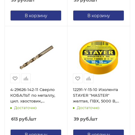
39
руб.
/шт
39
руб.
/шт
В корзину
В корзину
4-29626-142-11 Сверло
12291-Y-15-10 Изолента
КОБАЛЬТ по металлу,
STAYER "MASTER"
цил. хвостовик,
желтая, ПВХ, 5000 В,
быстрорежущая сталь
15мм х 10м
Достаточно
Достаточно
Р6М5К5,А1, 11х142мм
613
руб.
/шт
39
руб.
/шт
В корзину
В корзину