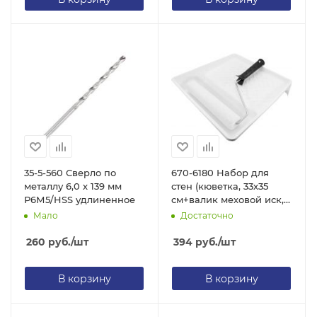
35-5-560 Сверло по
670-6180 Набор для
металлу 6,0 х 139 мм
стен (кюветка, 33х35
Р6М5/HSS удлиненное
см+валик меховой иск,
180 мм)
Мало
Достаточно
260
руб.
/шт
394
руб.
/шт
В корзину
В корзину