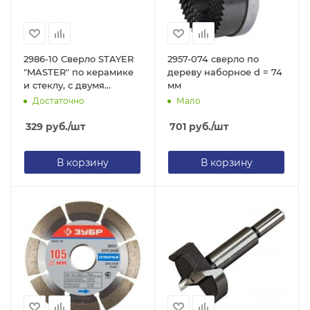
2986-10 Сверло STAYER
2957-074 сверло по
"MASTER" по керамике
дереву наборное d = 74
и стеклу, с двумя
мм
режущими лезвиями,
Достаточно
Мало
d=10мм
329
руб.
/шт
701
руб.
/шт
В корзину
В корзину