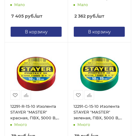
350град/ 350л/мин,
Мало
Мало
550град/ 550л/мин,
1600Вт
7 405
руб.
/шт
2 362
руб.
/шт
В корзину
В корзину
12291-R-15-10 Изолента
12291-G-15-10 Изолента
STAYER "MASTER"
STAYER "MASTER"
красная, ПВХ, 5000 В,
зеленая, ПВХ, 5000 В,
15мм х 10м
15мм х 10м
Много
Много