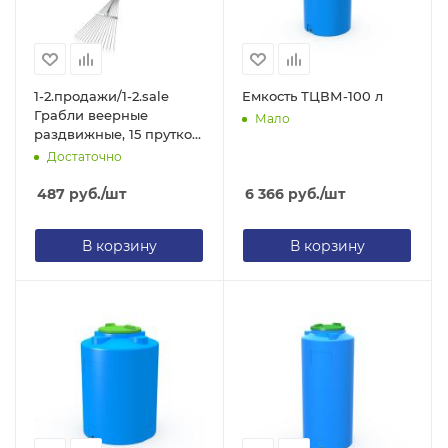
1-2.продажи/1-2.sale
Емкость ТЦВМ-100 л
Грабли веерные
Мало
раздвижные, 15 прутков,
с черенком 120 см,
Достаточно
металл, 55х11см
487
руб.
/шт
6 366
руб.
/шт
В корзину
В корзину