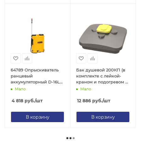
64789 Опрыскиватель
Бак душевой 200КП (в
ранцевый
комплекте с лейкой-
аккумуляторный D-16LA,
краном и подогревом 2
16 л, 12 В, 8 Ач// Denzel
КВт)
Мало
Мало
4 818
руб.
/шт
12 886
руб.
/шт
В корзину
В корзину