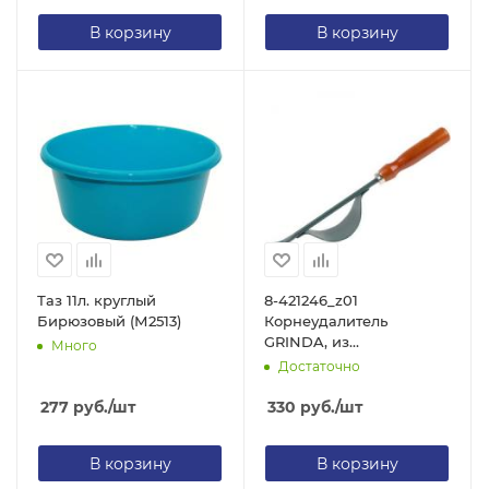
В корзину
В корзину
Таз 11л. круглый
8-421246_z01
Бирюзовый (М2513)
Корнеудалитель
GRINDA, из
Много
углеродистой стали с
Достаточно
деревянной ручкой, 340
мм
277
руб.
/шт
330
руб.
/шт
В корзину
В корзину