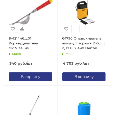
8-421446_z01
64790 Опрыскиватель
Корнеудалитель
аккумуляторный D-5LI, 5
GRINDA, из
л, 12 В, 2 Ач// Denzel
углеродистой стали с
Мало
Мало
коннекторной системой,
390 мм
340
руб.
/шт
4 703
руб.
/шт
В корзину
В корзину