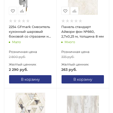
2254 GFmark Смеситель
Панель стандарт
кухонный шаровый
Айвори фон №660,
боковой со стразами на
2,7х0,25 м, толщина 8 мм
ручке
Мало
Много
Розничная цена
Розничная цена
2 800
руб.
335
руб.
Желтый ценник
Желтый ценник
2 290
руб.
263
руб.
В корзину
В корзину