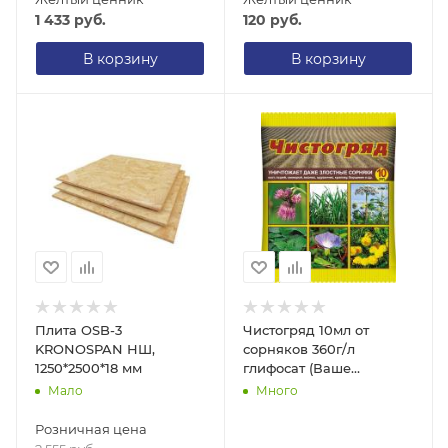
1 433
руб.
120
руб.
В корзину
В корзину
Плита OSB-3
Чистогряд 10мл от
KRONOSPAN НШ,
сорняков 360г/л
1250*2500*18 мм
глифосат (Ваше
хозяйство) (смир)
Мало
Много
Розничная цена