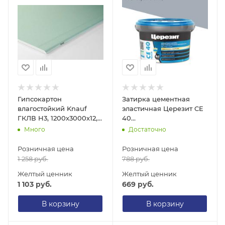
Гипсокартон
Затирка цементная
влагостойкий Knauf
эластичная Церезит CE
ГКЛВ H3, 1200х3000х12,5
40
мм
Аквастатик/Aquastatic,
Много
Достаточно
серый сланец, 2 кг
Розничная цена
Розничная цена
1 258
руб.
788
руб.
Желтый ценник
Желтый ценник
1 103
руб.
669
руб.
В корзину
В корзину