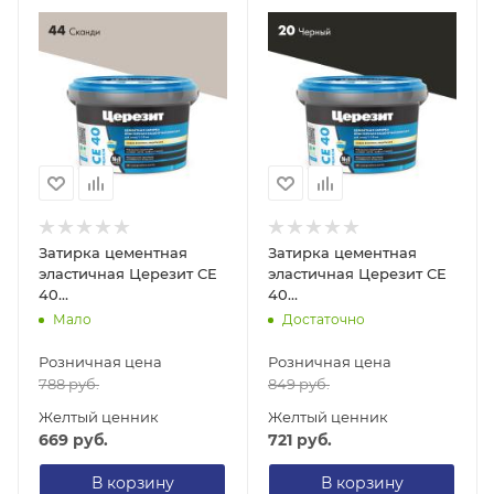
Затирка цементная
Затирка цементная
эластичная Церезит CE
эластичная Церезит CE
40
40
Аквастатик/Aquastatic,
Аквастатик/Aquastatic,
Мало
Достаточно
сканди, 2 кг
черная, 2 кг
Розничная цена
Розничная цена
788
руб.
849
руб.
Желтый ценник
Желтый ценник
669
руб.
721
руб.
В корзину
В корзину