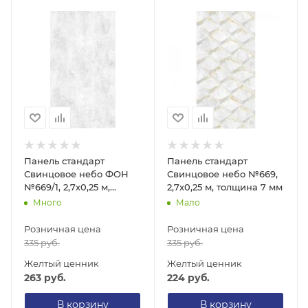
Панель стандарт
Панель стандарт
Свинцовое небо ФОН
Свинцовое небо №669,
№669/1, 2,7х0,25 м,
2,7х0,25 м, толщина 7 мм
толщина 8 мм
Много
Мало
Розничная цена
Розничная цена
335
руб.
335
руб.
Желтый ценник
Желтый ценник
263
руб.
224
руб.
В корзину
В корзину