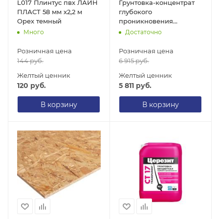
L017 Плинтус пвх ЛАЙН
Грунтовка-концентрат
ПЛАСТ 58 мм х2,2 м
глубокого
Орех темный
проникновения
Церезит СТ 17/10, 10 кг
Много
Достаточно
Розничная цена
Розничная цена
144
руб.
6 915
руб.
Желтый ценник
Желтый ценник
120
руб.
5 811
руб.
В корзину
В корзину