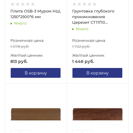
Плита OSB-3 Муром НШ,
Грунтовка глубокого
1250*2500*6 мм
проникновения
Церезит СТ17/10
Много
Транспарент/Transparent,
Много
10 кг
Розничная цена
Розничная цена
1 078
руб.
1 722
руб.
Желтый ценник
Желтый ценник
813
руб.
1 446
руб.
В корзину
В корзину