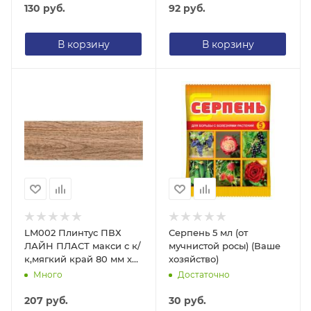
130
руб.
92
руб.
В корзину
В корзину
LM002 Плинтус ПВХ
Серпень 5 мл (от
ЛАЙН ПЛАСТ макси с к/
мучнистой росы) (Ваше
к,мягкий край 80 мм х
хозяйство)
2,2 м Орех грецкий
Много
Достаточно
207
руб.
30
руб.