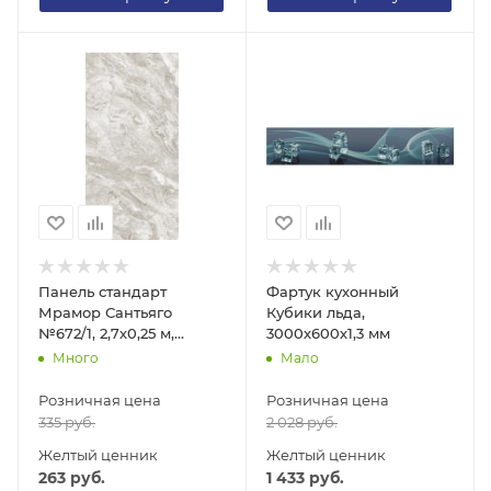
Панель стандарт
Фартук кухонный
Мрамор Сантьяго
Кубики льда,
№672/1, 2,7х0,25 м,
3000х600х1,3 мм
толщина 8 мм
Много
Мало
Розничная цена
Розничная цена
335
руб.
2 028
руб.
Желтый ценник
Желтый ценник
263
руб.
1 433
руб.