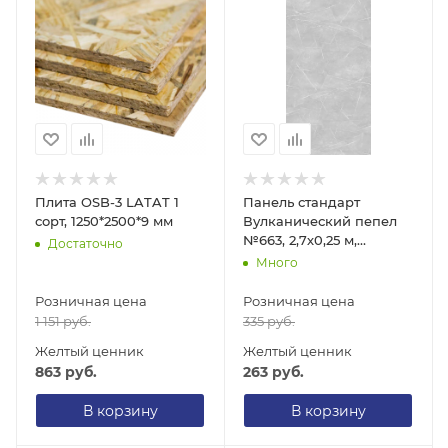
Плита OSB-3 LATAT 1
Панель стандарт
сорт, 1250*2500*9 мм
Вулканический пепел
№663, 2,7х0,25 м,
Достаточно
толщина 8 мм
Много
Розничная цена
Розничная цена
1 151
руб.
335
руб.
Желтый ценник
Желтый ценник
863
руб.
263
руб.
В корзину
В корзину