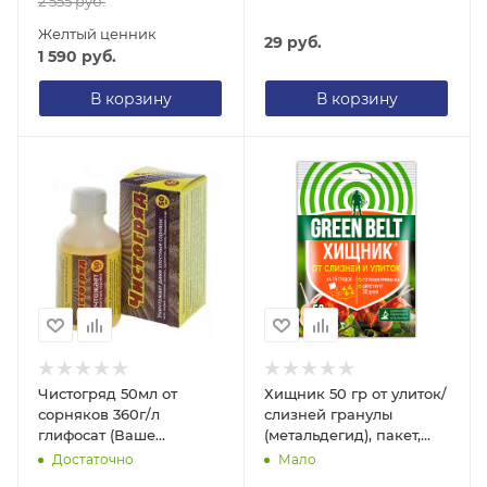
2 555
руб.
Желтый ценник
29
руб.
1 590
руб.
В корзину
В корзину
Чистогряд 50мл от
Хищник 50 гр от улиток/
сорняков 360г/л
слизней гранулы
глифосат (Ваше
(метальдегид), пакет,
хозяйство) (смир)
Грин Бэлт/Green Belt
Достаточно
Мало
(смир)