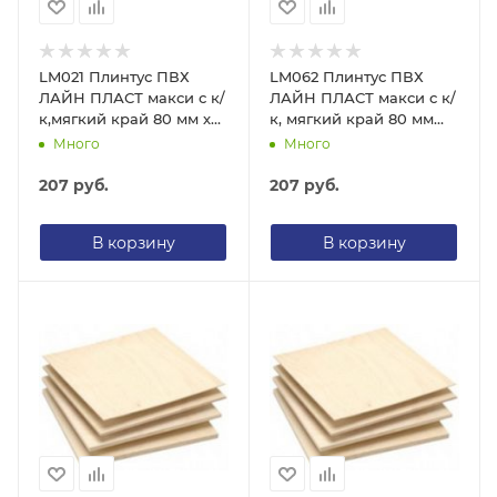
LM021 Плинтус ПВХ
LM062 Плинтус ПВХ
ЛАЙН ПЛАСТ макси с к/
ЛАЙН ПЛАСТ макси с к/
к,мягкий край 80 мм х
к, мягкий край 80 мм
2,2 м Дуб жженый
х2,2 м Мербау
Много
Много
207
руб.
207
руб.
В корзину
В корзину