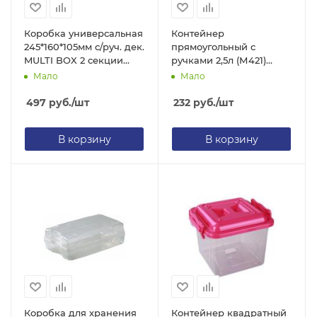
Коробка универсальная
Контейнер
245*160*105мм с/руч. дек.
прямоугольный с
MULTI BOX 2 секции
ручками 2,5л (М421)
(4312333 Быт)
Альтернатива
Мало
Мало
497
руб.
/шт
232
руб.
/шт
В корзину
В корзину
Коробка для хранения
Контейнер квадратный