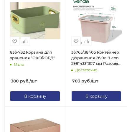
836-732 Корзина для
36765/38405 Контейнер
хранения "ОКСФОРД"
д/хранения 26,0л "Leon"
298*433*307 мм Розовый
Мало
(10)
Достаточно
380
руб.
/шт
703
руб.
/шт
В корзину
В корзину