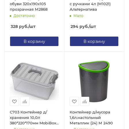
обуви 320х190х105
с ручками 4л (М1021)
прозрачная М2868
Альтернатива
Достаточно
Мало
328
руб.
/шт
294
руб.
/шт
В корзину
В корзину
С703 Контейнер д/
Контейнер д/мусора
хранения 10,0л
1,6л.настольный
380*220*170мм MobiBox
Металлик (24) М 2490
(8)