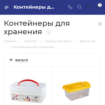
0
Контейнеры для хранения в ПИЛОН — купить стройматериалы в интернет-магазине ПИЛОН с доставкой оптом и в розницу
Контейнеры для
хранения
15
—
—
—
Главная
Каталог
Товары для дома
Хранение
—
Контейнеры для хранения
ФИЛЬТР