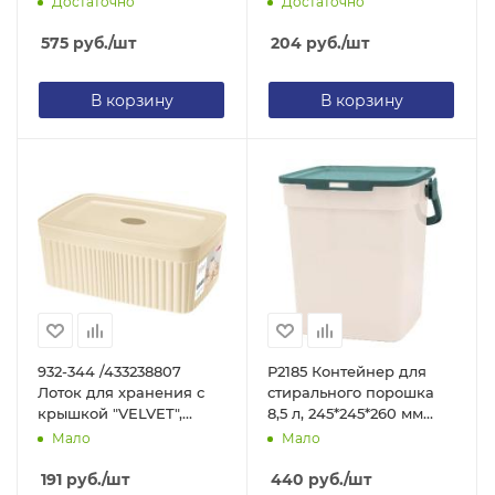
Достаточно
Достаточно
575
руб.
/шт
204
руб.
/шт
В корзину
В корзину
932-344 /433238807
Р2185 Контейнер для
Лоток для хранения с
стирального порошка
крышкой "VELVET",
8,5 л, 245*245*260 мм
бежевый, 23*15*9см, 2,5л
серо-голубой
Мало
Мало
191
руб.
/шт
440
руб.
/шт