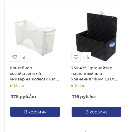
Контейнер
756-475 Органайзер
хозяйственный
настенный для
универ.на колесах 10л.
хранения "ФАРТЕГО",
(460*160*235мм) АП085
цвет черный
Мало
Мало
378
руб.
/шт
716
руб.
/шт
В корзину
В корзину