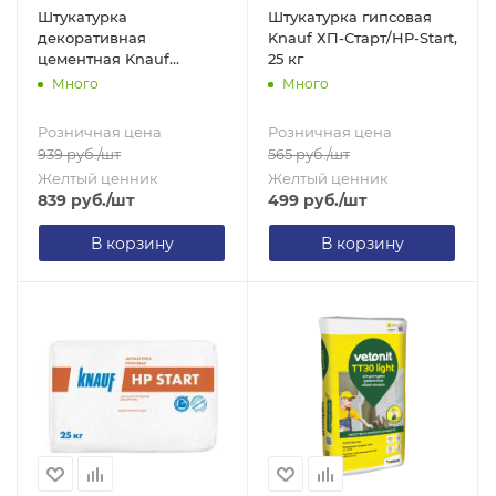
Штукатурка
Штукатурка гипсовая
декоративная
Knauf ХП-Старт/HP-Start,
цементная Knauf
25 кг
Диамант/Diamant 1,5,
Много
Много
короед, 25 кг
Розничная цена
Розничная цена
939
руб.
/шт
565
руб.
/шт
Желтый ценник
Желтый ценник
839
руб.
/шт
499
руб.
/шт
В корзину
В корзину