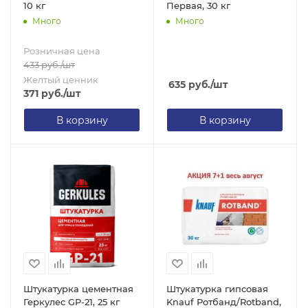
10 кг
Первая, 30 кг
Много
Много
Розничная цена
433
руб.
/шт
Желтый ценник
635
руб.
/шт
371
руб.
/шт
В корзину
В корзину
Штукатурка цементная
Штукатурка гипсовая
Геркулес GP-21, 25 кг
Knauf Ротбанд/Rotband,