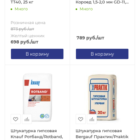
TT40, 25 кг
Короед 1,5-2,0 мм GD-11,
25 кг
Много
Много
Розничная цена
873
руб.
/шт
Желтый ценник
789
руб.
/шт
698
руб.
/шт
В корзину
В корзину
Штукатурка гипсовая
Штукатурка гипсовая
Knauf Ротбанд/Rotband,
Bergauf Практик/Praktik