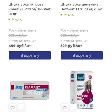
Штукатурка гипсовая
Штукатурка цементная
Knauf ХП-Старт/HP-Start,
Ветонит TT30 лайт, 25 кг
25 кг
Много
Много
Розничная цена
Розничная цена
565
руб.
/шт
655
руб.
/шт
Желтый ценник
Желтый ценник
499
руб.
/шт
529
руб.
/шт
В корзину
В корзину