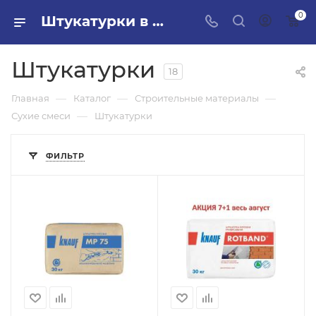
0
Штукатурки в ПИЛОН — купить стройматериалы в интернет-магазине ПИЛОН с доставкой оптом и в розницу
Штукатурки
18
—
—
—
Главная
Каталог
Строительные материалы
—
Сухие смеси
Штукатурки
ФИЛЬТР