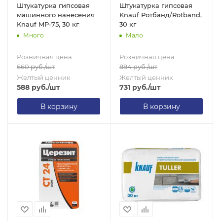
Штукатурка гипсовая
Штукатурка гипсовая
машинного нанесения
Knauf Ротбанд/Rotband,
Knauf MP-75, 30 кг
30 кг
Много
Мало
Розничная цена
Розничная цена
660
руб.
/шт
884
руб.
/шт
Желтый ценник
Желтый ценник
588
руб.
/шт
731
руб.
/шт
В корзину
В корзину