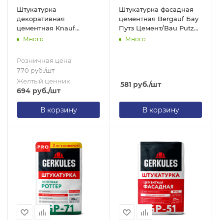
Штукатурка
Штукатурка фасадная
декоративная
цементная Bergauf Бау
цементная Knauf
Путз Цемент/Bau Putz
Диамант/Diamant 2,5,
Zement, 25 кг
Много
Много
короед, 25 кг
Розничная цена
770
руб.
/шт
Желтый ценник
581
руб.
/шт
694
руб.
/шт
В корзину
В корзину