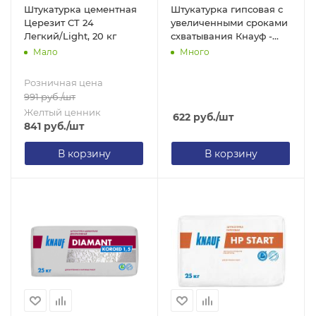
Штукатурка цементная
Штукатурка гипсовая с
Церезит CT 24
увеличенными сроками
Легкий/Light, 20 кг
схватывания Кнауф -
ТУЛЛЕР, 30 кг
Мало
Много
Розничная цена
991
руб.
/шт
Желтый ценник
622
руб.
/шт
841
руб.
/шт
В корзину
В корзину