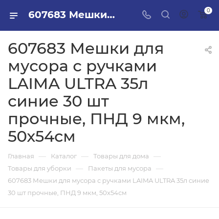
0
607683 Мешки для мусора с ручками LAIMA ULTRA 35л синие 30 шт прочные, ПНД 9 мкм, 50х54см в ПИЛОН — купить стройматериалы в интернет-магазине ПИЛОН с доставкой оптом и в розницу
607683 Мешки для
мусора с ручками
LAIMA ULTRA 35л
синие 30 шт
прочные, ПНД 9 мкм,
50х54см
—
—
—
Главная
Каталог
Товары для дома
—
—
Товары для уборки
Пакеты для мусора
607683 Мешки для мусора с ручками LAIMA ULTRA 35л синие
30 шт прочные, ПНД 9 мкм, 50х54см