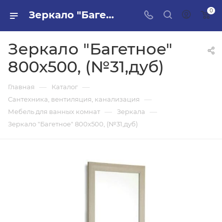
0
Зеркало "Багетное" 800х500, (№31,дуб) в ПИЛОН — купить стройматериалы в интернет-магазине ПИЛОН с доставкой оптом и в розницу
Зеркало "Багетное"
800х500, (№31,дуб)
—
—
Главная
Каталог
—
Сантехника, вентиляция, канализация
—
—
Мебель для ванных комнат
Зеркала
Зеркало "Багетное" 800х500, (№31,дуб)