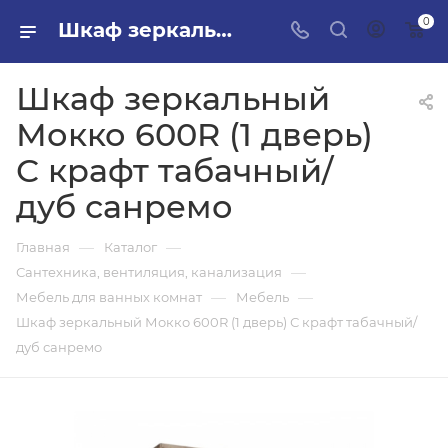
0
Шкаф зеркальный Мокко 600R (1 дверь) С крафт табачный/дуб санремо в ПИЛОН — купить стройматериалы в интернет-магазине ПИЛОН с доставкой оптом и в розницу
Шкаф зеркальный
Мокко 600R (1 дверь)
С крафт табачный/
дуб санремо
—
—
Главная
Каталог
—
Сантехника, вентиляция, канализация
—
—
Мебель для ванных комнат
Мебель
Шкаф зеркальный Мокко 600R (1 дверь) С крафт табачный/
дуб санремо