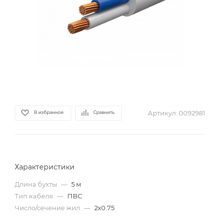
Артикул:
0092981
В избранное
Сравнить
Характеристики
Длина бухты
—
5 м
Тип кабеля
—
ПВС
Число/сечение жил
—
2х0.75